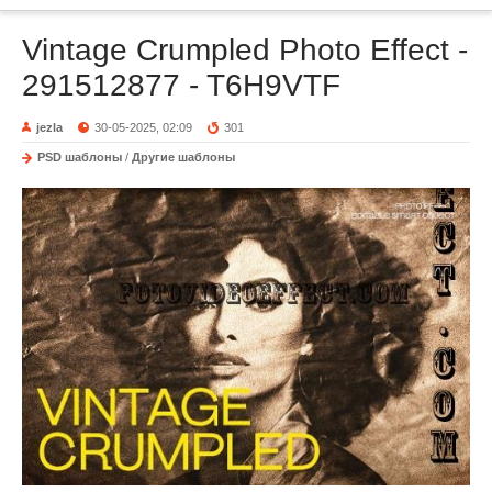
Vintage Crumpled Photo Effect -
291512877 - T6H9VTF
jezla
30-05-2025, 02:09
301
PSD шаблоны
/
Другие шаблоны