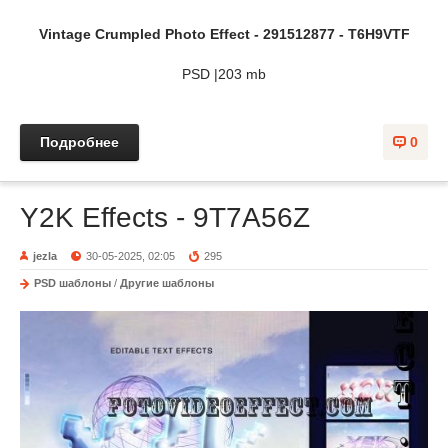
Vintage Crumpled Photo Effect - 291512877 - T6H9VTF
PSD |203 mb
Подробнее
0
Y2K Effects - 9T7A56Z
jezla
30-05-2025, 02:05
295
PSD шаблоны
/
Другие шаблоны