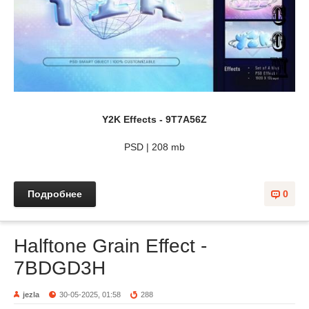
Y2K Effects - 9T7A56Z
PSD | 208 mb
Подробнее
0
Halftone Grain Effect -
7BDGD3H
jezla
30-05-2025, 01:58
288