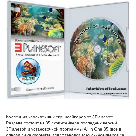
Коллекция красивейших скринсейверов от 3Planesoft.
Раздача состоит из 85 скринсейвера последних версий
3Planesoft и установочной программы All in One 85 (все в
одном) *.exe формате для установки всех скинсейверов за