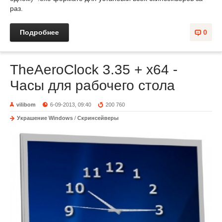
раз.
Подробнее
0
TheAeroClock 3.35 + x64 -
Часы для рабочего стола
vilibom
6-09-2013, 09:40
200 760
Украшение Windows
/
Скринсейверы