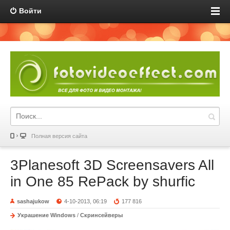
Войти
Полная версия сайта
3Planesoft 3D Screensavers All
in One 85 RePack by shurfic
sashajukow
4-10-2013, 06:19
177 816
Украшение Windows
/
Скринсейверы