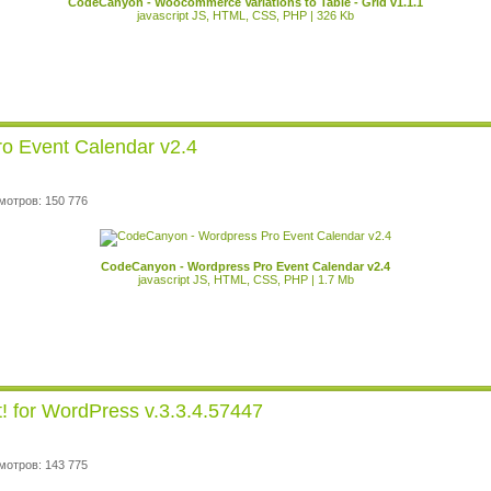
CodeCanyon - Woocommerce Variations to Table - Grid v1.1.1
javascript JS, HTML, CSS, PHP | 326 Kb
o Event Calendar v2.4
мотров: 150 776
CodeCanyon - Wordpress Pro Event Calendar v2.4
javascript JS, HTML, CSS, PHP | 1.7 Mb
! for WordPress v.3.3.4.57447
мотров: 143 775